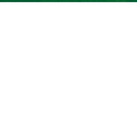
Le village historiquye du Parc du Bournat vous
offrira un agréable moment en famille. Au
programme : mini-ferme, attractions, découverte