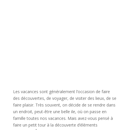
Classé Monument Historique et situé dans le
secteur sauvegardé de la vieille ville, le Manoir de
Gisson est l’un des plus remarquables édifices de
la cité médiévale de Sarlat.
Les vacances sont généralement l’occasion de faire
des découvertes, de voyager, de visiter des lieux, de se
faire plaisir. Très souvent, on décide de se rendre dans
un endroit, peut-être une belle ile, où on passe en
famille toutes nos vacances. Mais avez-vous pensé à
faire un petit tour à la découverte d’éléments