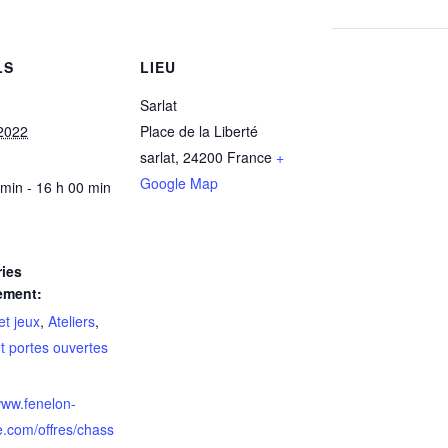
LS
LIEU
Sarlat
2022
Place de la Liberté
sarlat
,
24200
France
+
Google Map
 min - 16 h 00 min
ies
ement:
et jeux
,
Ateliers
,
et portes ouvertes
www.fenelon-
e.com/offres/chass