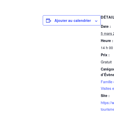
DÉTAI
Ajouter au calendrier
Date :
5 mars 
Heure :
14 h 00
Prix :
Gratuit
Catégor
d’Évèn
Famille 
Visites 
Site :
https://
tourism