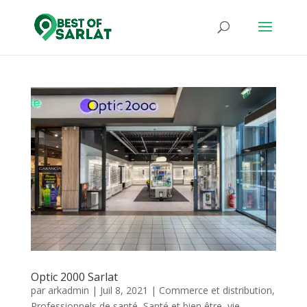
Optic 2000 Sarlat
par
arkadmin
|
Juil 8, 2021
|
Commerce et distribution
,
Professionnels de santé
,
Santé et bien être
,
vie