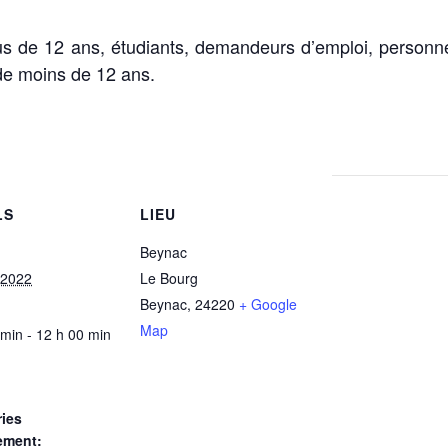
us de 12 ans, étudiants, demandeurs d’emploi, personn
de moins de 12 ans.
LS
LIEU
Beynac
 2022
Le Bourg
Beynac
,
24220
+ Google
Map
 min - 12 h 00 min
ies
ement: