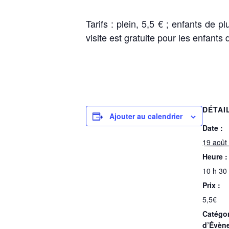
Tarifs : plein, 5,5 € ; e
nfants de pl
visite est gratuite pour les e
nfants 
DÉTAI
Ajouter au calendrier
Date :
19 août
Heure :
10 h 30
Prix :
5,5€
Catégor
d’Évèn