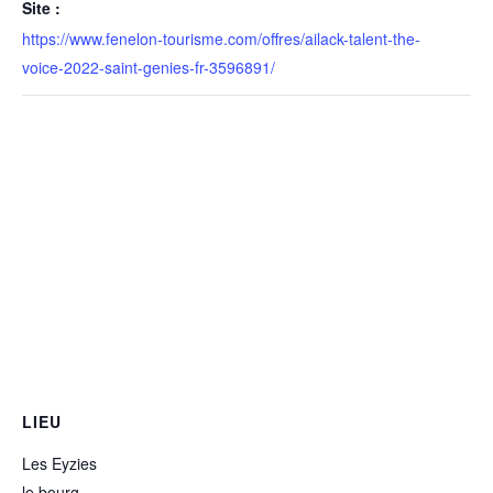
Site :
https://www.fenelon-tourisme.com/offres/ailack-talent-the-
voice-2022-saint-genies-fr-3596891/
LIEU
Les Eyzies
le bourg